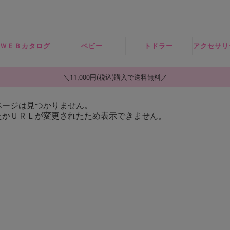
ＷＥＢカタログ
ベビー
トドラー
アクセサリ
2026SPRING
ロンパース・セ
トップス
ヘアアク
＼11,000円(税込)購入で送料無料／
ット
ー
ボトムス
ページは見つかりません。
トップス
帽
たかＵＲＬが変更されたため表示できません。
ワンピース・ジ
ボトムス
ャンスカ
ソッ
小物・雑貨
アウター
レッグウ
ー
食器
SALE
タイ
シュ