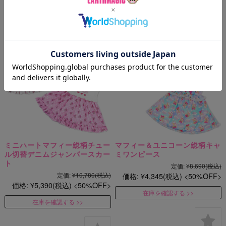
ミニハートマフィー総柄チュー
マフィー＆ユニコーン総柄キャ
ル切替デニムジャンパースカー
ミワンピース
ト
定価:
¥8,690
(税込)
定価:
¥10,780
(税込)
価格:
¥4,345
(税込)
50%OFF
価格:
¥5,390
(税込)
50%OFF
在庫を確認する
在庫を確認する