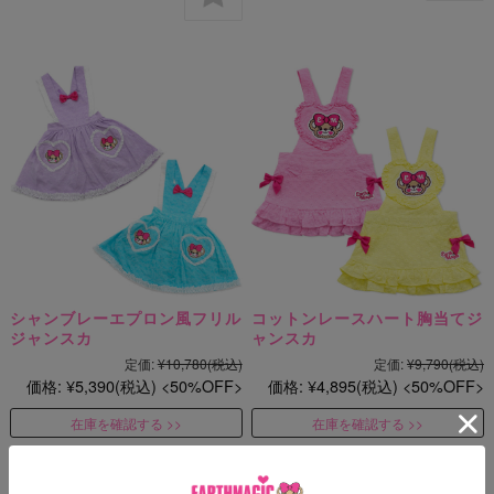
シャンブレーエプロン風フリル
コットンレースハート胸当てジ
ジャンスカ
ャンスカ
定価:
¥10,780
(税込)
定価:
¥9,790
(税込)
価格:
¥5,390
(税込)
50%OFF
価格:
¥4,895
(税込)
50%OFF
在庫を確認する
在庫を確認する