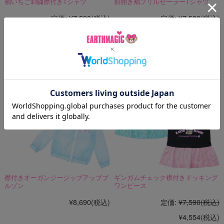
袖いちご刺繍襟付きTシャツ
前開き袖フリルセーラーTシャツ
定価:
¥7,590
(税込)
定価:
¥7,590
(税込)
¥4,554
(税込)
¥4,554
(税込)
襟付きオーガンジージップアップブ
ギンガムチェック襟付きドッキング
ルゾン
ワンピース
¥8,690
(税込)
定価:
¥7,590
(税込)
¥4,554
(税込)