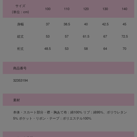
サイズ
100
110
120
130
140
(単位：cm)
身幅
37
38.5
40
42.5
45
総丈
53
57
61.5
67
72.5
裄丈
48.5
53
58
64
70
商品番号
32353194
素材
本体・スカート部分・襟・胸あて布：綿100% リブ：綿95%、ポリウレタン
5% ポケット・リボン・テープ：ポリエステル100%