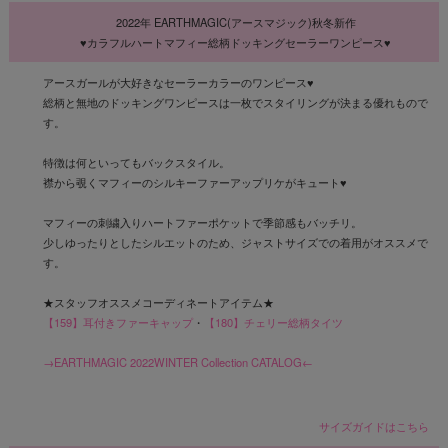
2022年 EARTHMAGIC(アースマジック)秋冬新作
♥カラフルハートマフィー総柄ドッキングセーラーワンピース♥
アースガールが大好きなセーラーカラーのワンピース♥
総柄と無地のドッキングワンピースは一枚でスタイリングが決まる優れもので
す。
特徴は何といってもバックスタイル。
襟から覗くマフィーのシルキーファーアップリケがキュート♥
マフィーの刺繍入りハートファーポケットで季節感もバッチリ。
少しゆったりとしたシルエットのため、ジャストサイズでの着用がオススメで
す。
★スタッフオススメコーディネートアイテム★
【159】耳付きファーキャップ
・
【180】チェリー総柄タイツ
→EARTHMAGIC 2022WINTER Collection CATALOG←
サイズガイドはこちら