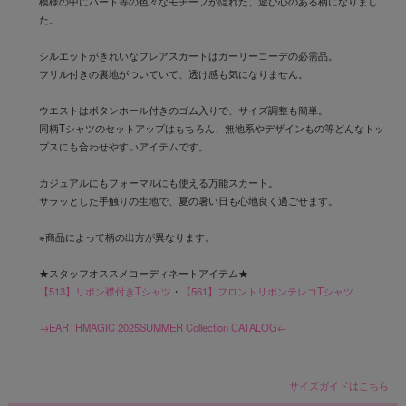
模様の中にハート等の色々なモチーフが隠れた、遊び心のある柄になりまし
た。
シルエットがきれいなフレアスカートはガーリーコーデの必需品。
フリル付きの裏地がついていて、透け感も気になりません。
ウエストはボタンホール付きのゴム入りで、サイズ調整も簡単。
同柄Tシャツのセットアップはもちろん、無地系やデザインもの等どんなトッ
プスにも合わせやすいアイテムです。
カジュアルにもフォーマルにも使える万能スカート。
サラッとした手触りの生地で、夏の暑い日も心地良く過ごせます。
※商品によって柄の出方が異なります。
★スタッフオススメコーディネートアイテム★
【513】リボン襟付きTシャツ
・
【561】フロントリボンテレコTシャツ
→EARTHMAGIC 2025SUMMER Collection CATALOG←
サイズガイドはこちら