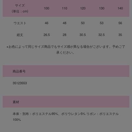
サイズ
100
110
120
130
140
(単位：cm)
ウエスト
46
48
50
53
56
総丈
26.5
28
30.5
32.5
35
※お色によって同じサイズ商品でもサイズ感が異なる場合がございます。予めご了
承ください。
商品番号
35123553
素材
本体・別布：ポリエステル95%、ポリウレタン5% リボン：ポリエステル
100%