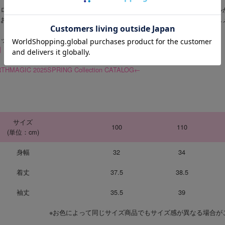
はロゴプリント入りで、シンプルなシルエットながらアースマジックスタイル
なお洋服にも合わせやすく、肌寒い日のプラスワンや夏の冷房対策にもオスス
タッフオススメコーディネートアイテム★
6】ミニいちごマフィー総柄レギンス
・
【185】デニムフレアスカート
THMAGIC 2025SPRING Collection CATALOG←
サイズ
100
110
(単位：cm)
身幅
32
34
着丈
37.5
38.5
袖丈
35.5
39
※お色によって同じサイズ商品でもサイズ感が異なる場合が