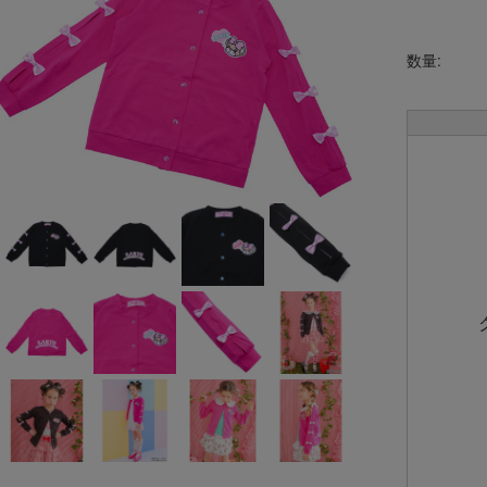
バッ
雑
数量: