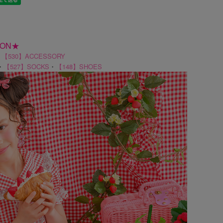
ION★
・
【530】ACCESSORY
・
【527】SOCKS
・
【148】SHOES