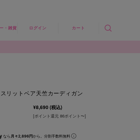
ー・雑貨
ログイン
カート
セサリ
子
クス
袖スリットベア天竺カーディガン
ォーマ
¥8,690
(税込)
ツ
[ポイント還元 86ポイント〜]
ーズ
なら
月々2,896円
から。分割手数料無料