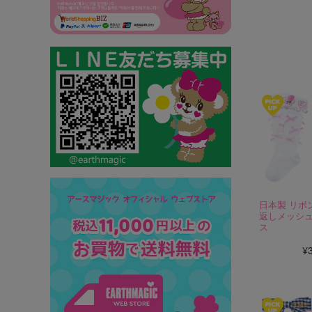
☆オス
日本製 リボ
返しメッシ
ス
¥