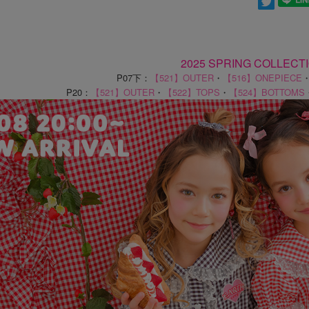
2025 SPRING COLLECT
P07下：
【521】OUTER
・
【516】ONEPIECE
P20：
【521】OUTER
・
【522】TOPS
・
【524】BOTTOMS