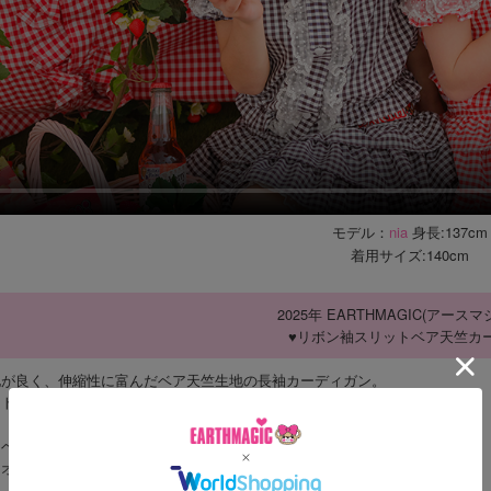
モデル：
nia
身長:137cm
着用サイズ:140cm
2025年 EARTHMAGIC(アース
♥リボン袖スリットベア天竺カ
地が良く、伸縮性に富んだベア天竺生地の長袖カーディガン。
ット入りの両袖にはサテンリボンが3つずつついています。
はベースカラーによって配色の異なるマフィーのワッペン。
アオーロラカラーの前開きボタンがキラキラと輝きます。