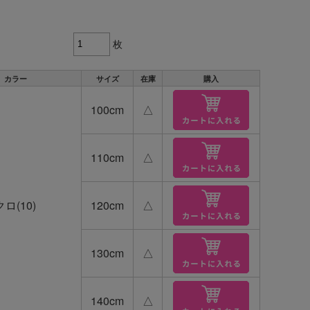
グ
貨
枚
カラー
サイズ
在庫
購入
100cm
△
110cm
△
クロ(10)
120cm
△
130cm
△
140cm
△