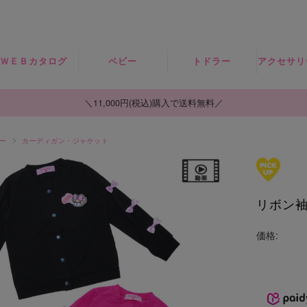
ＷＥＢカタログ
ベビー
トドラー
アクセサリ
2026SPRING
ロンパース・セ
トップス
ヘアアク
＼11,000円(税込)購入で送料無料／
ット
ー
ボトムス
ー
カーディガン・ジャケット
トップス
帽
ワンピース・ジ
ボトムス
ャンスカ
ソッ
リボン
小物・雑貨
アウター
レッグウ
ー
食器
SALE
価格:
タイ
シュ