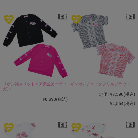
☆オススメアイテム☆
リボン袖スリットベア天竺カーディ
ギンガムチェックフリルブラウス
ガン
定価:
¥7,590
(税込)
¥8,690
(税込)
¥4,554
(税込)