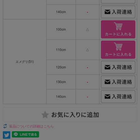
140cm
×
100cm
△
110cm
△
エメグリ(51)
120cm
×
130cm
×
140cm
×
返品についての詳細はこちら