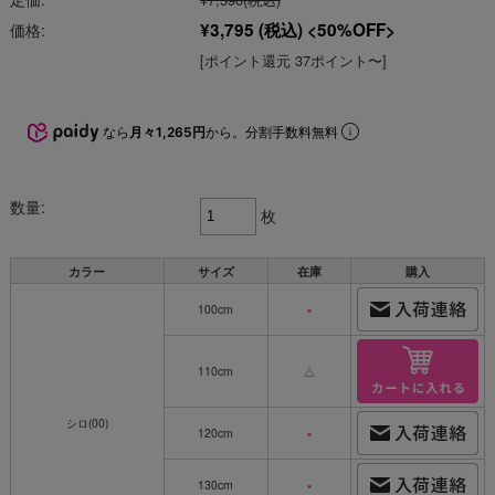
¥3,795
(税込)
50%OFF
価格:
[ポイント還元 37ポイント〜]
なら
月々1,265円
から。分割手数料無料
数量:
枚
カラー
サイズ
在庫
購入
100cm
×
110cm
△
シロ(00)
120cm
×
130cm
×