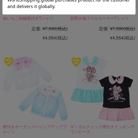
袖いちご刺繍襟付きTシャツ
前開き袖フリルセーラーTシャツ
定価:
¥7,590
(税込)
定価:
¥7,590
(税込)
¥4,554
(税込)
¥4,554
(税込)
襟付きオーガンジージップアップブ
ギンガムチェック襟付きドッキング
ルゾン
ワンピース