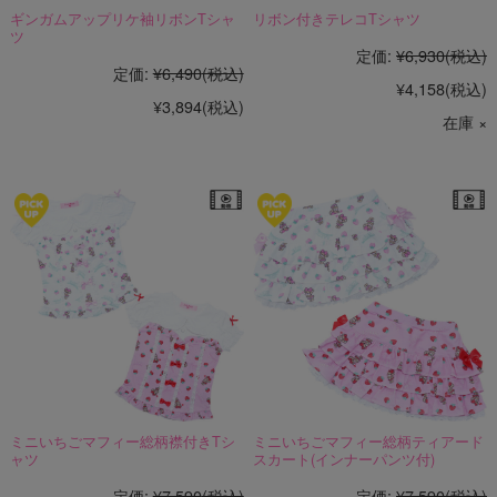
ギンガムアップリケ袖リボンTシャ
リボン付きテレコTシャツ
ツ
定価:
¥6,930
(税込)
定価:
¥6,490
(税込)
¥4,158
(税込)
¥3,894
(税込)
在庫 ×
ミニいちごマフィー総柄襟付きTシ
ミニいちごマフィー総柄ティアード
ャツ
スカート(インナーパンツ付)
定価:
¥7,590
(税込)
定価:
¥7,590
(税込)