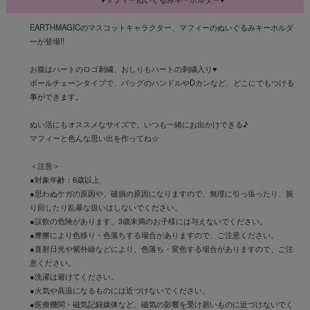
EARTHMAGICのマスコットキャラクター、マフィーのぬいぐるみキーホルダ
ーが登場!!
お腹はハートのロゴ刺繍、おしりもハートの刺繍入り♥
ボールチェーンタイプで、バッグのハンドルやDカンなど、どこにでもつける
事ができます。
ぬい活にもオススメなサイズで、いつも一緒にお出かけできる♪
マフィーと色んな思い出を作ってね☆
＜注意＞
●対象年齢：6歳以上
●思わぬケガの原因や、破損の原因になりますので、無理に引っ張ったり、振
り回したり乱暴な扱いはしないでください。
●誤飲の危険があります。3歳未満のお子様には与えないでください。
●摩擦により色移り・色落ちする場合がありますので、ご注意ください。
●直射日光や紫外線などにより、色落ち・変色する場合がありますので、ご注
意ください。
●洗濯は避けてください。
●火気や高温になるものには近づけないでください。
●医療機関・磁気記録媒体など、磁気の影響を受け易いものに近づけないでく