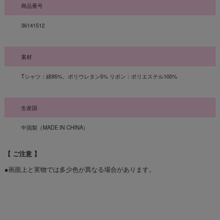
商品番号
36141512
素材
Tシャツ：綿95%、ポリウレタン5% リボン：ポリエステル100%
生産国
中国製（MADE IN CHINA）
【 ご注意 】
●画面上と実物では多少色が異なる場合があります。