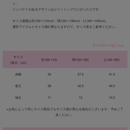
ト。
インパクトのあるデザインはメイントップスにぴったりです。
サイズ展開はS(100〜110cm)・M(120〜130cm)・L(140〜150cm)。
通常アイテムとサイズ感が異なりますので、サイズ表をご参考ください。
サイズガイドはこちら
サイズ
S(100-110)
M(120-130)
L(140-150)
(単位：cm)
身幅
34
37.5
41.5
着丈
38
42.5
49.5
袖丈
11
12
14.5
※お色によって同じサイズ商品でもサイズ感が異なる場合がございます。予めご了
承ください。