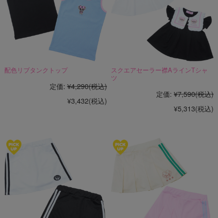
配色リブタンクトップ
スクエアセーラー襟AラインTシャ
ツ
定価:
¥4,290
(税込)
定価:
¥7,590
(税込)
¥3,432
(税込)
¥5,313
(税込)