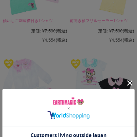
袖いちご刺繍襟付きTシャツ
前開き袖フリルセーラーTシャツ
定価:
¥7,590
(税込)
定価:
¥7,590
(税込)
¥4,554
(税込)
¥4,554
(税込)
襟付きオーガンジージップアップブ
ギンガムチェック襟付きドッキング
ルゾン
ワンピース