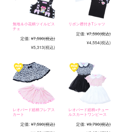
無地＆小花柄ツイルビス
リボン襟付きTシャツ
チェ
定価:
¥7,590
(税込)
定価:
¥7,590
(税込)
¥4,554
(税込)
¥5,313
(税込)
レオパード総柄フレアス
レオパード総柄×チュー
カート
ルスカートワンピース
定価:
¥7,590
(税込)
定価:
¥9,790
(税込)