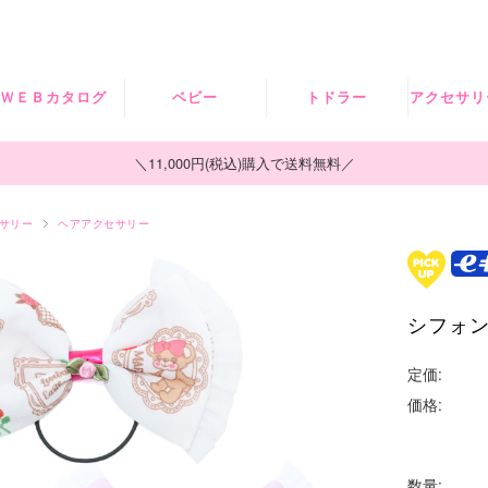
ＷＥＢカタログ
ベビー
トドラー
アクセサリ
2026SPRING
ロンパース・セ
トップス
ヘアアク
＼11,000円(税込)購入で送料無料／
ット
ー
ボトムス
サリー
ヘアアクセサリー
トップス
帽
ワンピース・ジ
ボトムス
ャンスカ
ソッ
シフォ
小物・雑貨
アウター
レッグウ
ー
食器
SALE
定価:
タイ
価格:
シュ
数量: