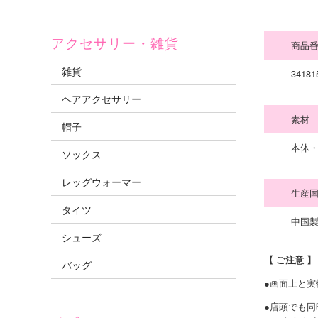
アクセサリー・雑貨
商品
雑貨
34181
ヘアアクセサリー
素材
帽子
本体・
ソックス
レッグウォーマー
生産
タイツ
中国製（
シューズ
【 ご注意 】
バッグ
●画面上と
●店頭でも