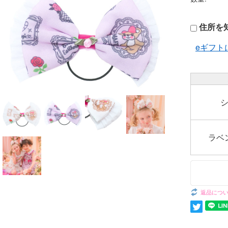
バッ
雑
住所を
eギフト
シ
ラベン
返品につ