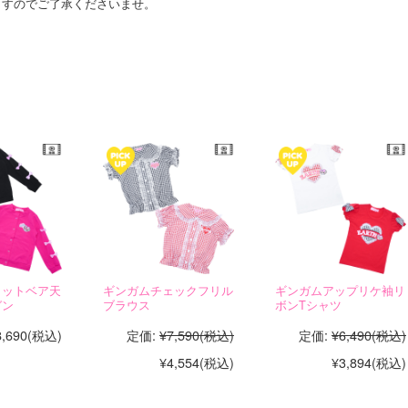
ますのでご了承くださいませ。
スメアイテム☆
リットベア天
ギンガムチェックフリル
ギンガムアップリケ袖リ
ガン
ブラウス
ボンTシャツ
8,690
(税込)
定価:
¥7,590
(税込)
定価:
¥6,490
(税込)
¥4,554
(税込)
¥3,894
(税込)