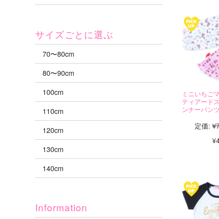
サイズごとに選ぶ
70〜80cm
80〜90cm
100cm
ミニいちご
ティアードス
ンナーパンツ
110cm
定価:
¥
120cm
¥
130cm
140cm
Information