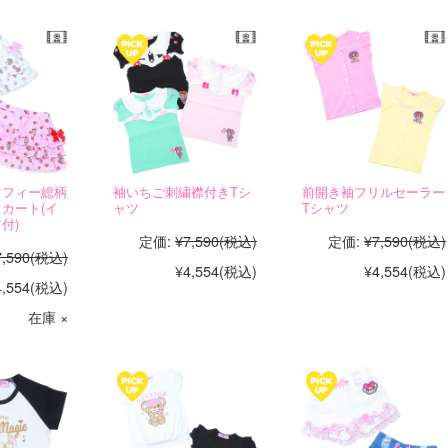
マフィー総柄
袖いちご刺繍襟付きTシ
前開き袖フリルセーラー
カート(イ
ャツ
Tシャツ
付)
定価:
¥7,590
(税込)
定価:
¥7,590
(税込)
7,590
(税込)
¥4,554
(税込)
¥4,554
(税込)
4,554
(税込)
在庫 ×