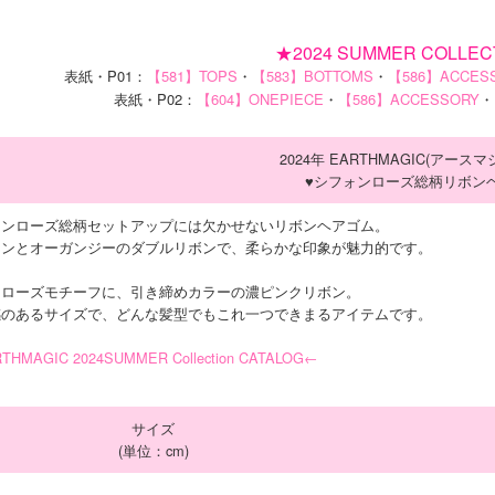
★2024 SUMMER COLLEC
表紙・P01：
【581】TOPS
・
【583】BOTTOMS
・
【586】ACCES
表紙・P02：
【604】ONEPIECE
・
【586】ACCESSORY
・
2024年 EARTHMAGIC(アース
♥シフォンローズ総柄リボン
ォンローズ総柄セットアップには欠かせないリボンヘアゴム。
ォンとオーガンジーのダブルリボンで、柔らかな印象が魅力的です。
はローズモチーフに、引き締めカラーの濃ピンクリボン。
感のあるサイズで、どんな髪型でもこれ一つできまるアイテムです。
THMAGIC 2024SUMMER Collection CATALOG←
サイズ
(単位：cm)