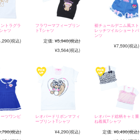
リントラグラ
フラワーマフィープリン
裾チュールデニム風スト
シャツ
トTシャツ
レッチツイルショートパ
ンツ
4,290
(税込)
定価:
¥5,940
(税込)
¥7,590
(税込)
¥3,564
(税込)
リーツワンピ
レオパードリボンマフィ
レオパード総柄キャミ重
ープリントTシャツ
ね着風Tシャツ
9,790
(税込)
¥4,290
(税込)
定価:
¥6,490
(税込)