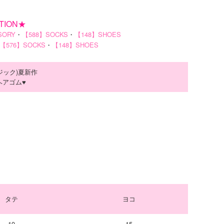
TION★
SORY
・
【588】SOCKS
・
【148】SHOES
【576】SOCKS
・
【148】SHOES
マジック)夏新作
ヘアゴム♥
タテ
ヨコ
10
15