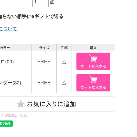
点
グ
貨
知らない相手にeギフトで送る
について
カラー
サイズ
在庫
購入
ロ(00)
FREE
△
ダー(32)
FREE
△
いての詳細はこちら