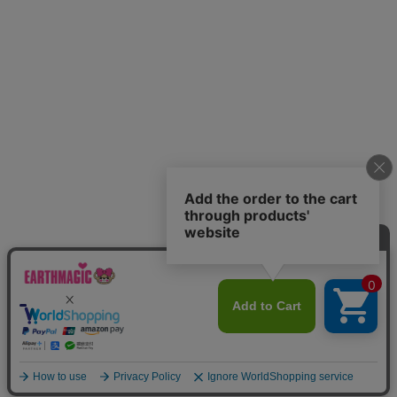
Home
Item
Cart
MyPage
Mail