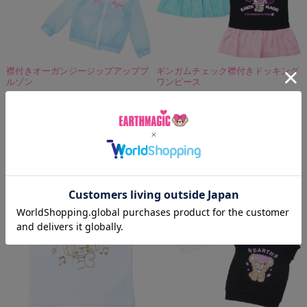
襟付きオーガンジージップアップブ
ギンガムチェック襟付きドッキング
ルゾン
ワンピース
¥8,690
(税込)
定価:
¥7,590
(税込)
¥4,554
(税込)