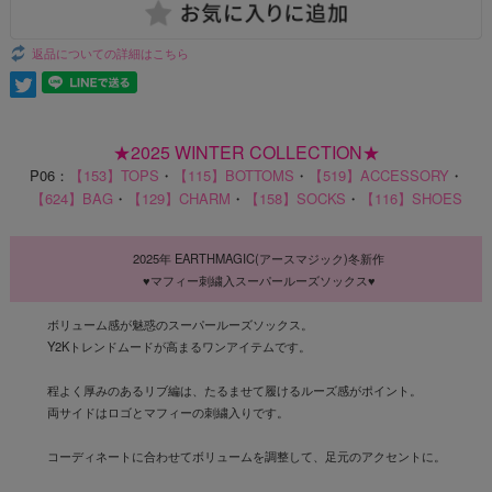
返品についての詳細はこちら
★2025 WINTER COLLECTION★
P06：
【153】TOPS
・
【115】BOTTOMS
・
【519】ACCESSORY
・
【624】BAG
・
【129】CHARM
・
【158】SOCKS
・
【116】SHOES
2025年 EARTHMAGIC(アースマジック)冬新作
♥マフィー刺繍入スーパールーズソックス♥
ボリューム感が魅惑のスーパールーズソックス。
Y2Kトレンドムードが高まるワンアイテムです。
程よく厚みのあるリブ編は、たるませて履けるルーズ感がポイント。
両サイドはロゴとマフィーの刺繍入りです。
コーディネートに合わせてボリュームを調整して、足元のアクセントに。