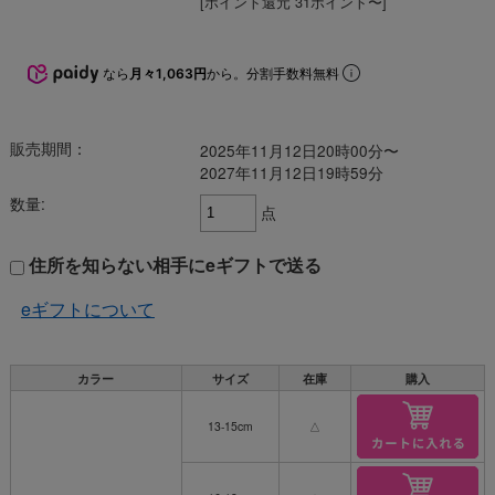
[ポイント還元 31ポイント〜]
なら
月々1,063円
から。分割手数料無料
販売期間：
2025年11月12日20時00分〜
2027年11月12日19時59分
数量:
点
住所を知らない相手にeギフトで送る
eギフトについて
カラー
サイズ
在庫
購入
13-15cm
△