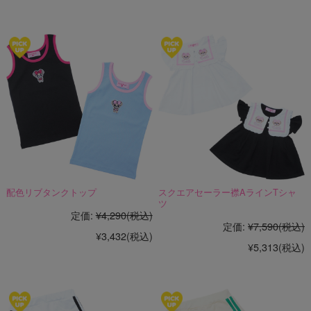
配色リブタンクトップ
スクエアセーラー襟AラインTシャ
ツ
定価:
¥4,290
(税込)
定価:
¥7,590
(税込)
¥3,432
(税込)
¥5,313
(税込)