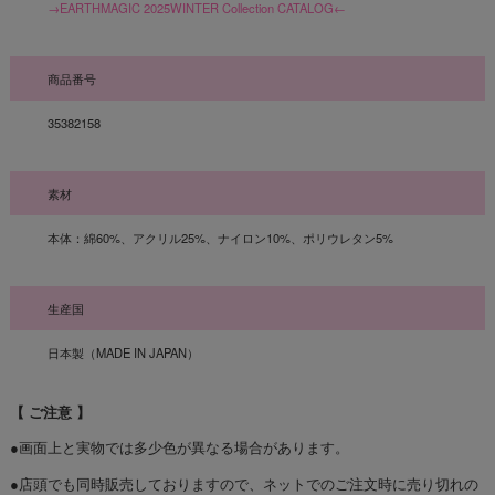
→EARTHMAGIC 2025WINTER Collection CATALOG←
商品番号
35382158
素材
本体：綿60%、アクリル25%、ナイロン10%、ポリウレタン5%
生産国
日本製（MADE IN JAPAN）
【 ご注意 】
●画面上と実物では多少色が異なる場合があります。
●店頭でも同時販売しておりますので、ネットでのご注文時に売り切れの